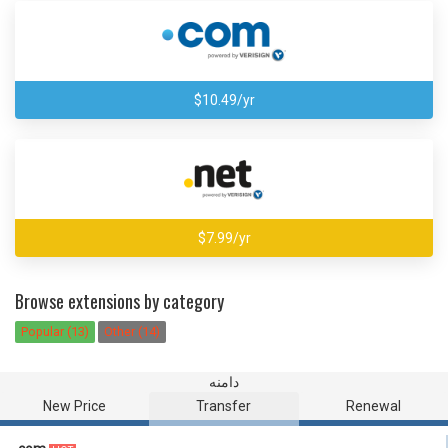
$10.49/yr
$7.99/yr
Browse extensions by category
Popular (13)
Other (14)
دامنه
New Price
Transfer
Renewal