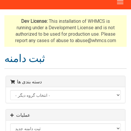
T
o
g
g
Dev License:
This installation of WHMCS is
l
running under a Development License and is not
e
authorized to be used for production use. Please
n
report any cases of abuse to abuse@whmcs.com
a
v
ثبت دامنه
i
g
a
t
دسته بندی ها
i
o
n
عملیات