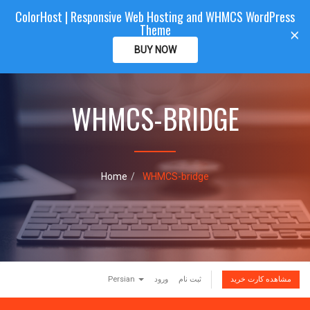
ColorHost | Responsive Web Hosting and WHMCS WordPress
Color
Host
CLIENTAREA
Theme
T
×
o
BUY NOW
g
g
l
e
WHMCS-BRIDGE
n
a
v
i
g
Home
WHMCS-bridge
a
t
i
o
n
Persian
ورود
ثبت نام
مشاهده کارت خرید