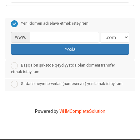
Yeni domen adı əlavə etmək istəyirəm.
www.
Yoxla
Başqa bir şirkətdə qeydiyyatda olan domeni transfer
etmək istəyirəm.
Sadəcə neymserverləri (nameserver) yeniləmək istəyirəm.
Powered by
WHMCompleteSolution