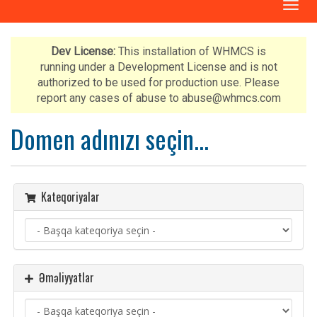
N
a
v
i
Dev License:
This installation of WHMCS is
q
running under a Development License and is not
a
authorized to be used for production use. Please
s
report any cases of abuse to abuse@whmcs.com
i
y
Domen adınızı seçin...
a
y
a
k
Kateqoriyalar
e
ç
i
d
Əməliyyatlar