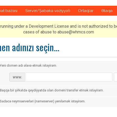
at bazası
Server/Şəbəkə vəziyyəti
Ortaqlar
Əlaqə
running under a Development License and is not authorized to b
cases of abuse to abuse@whmcs.com
n adınızı seçin...
Yeni domen adı əlavə etmək istəyirəm.
www.
Başqa bir şirkətdə qeydiyyatda olan domeni transfer etmək istəyirəm.
Sadəcə neymserverləri (nameserver) yeniləmək istəyirəm.