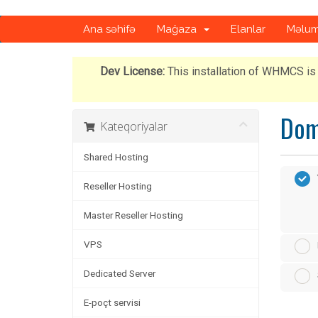
Ana səhifə
Mağaza
Elanlar
Məlum
Dev License:
This installation of WHMCS is 
Dome
Kateqoriyalar
Shared Hosting
Reseller Hosting
Master Reseller Hosting
VPS
Dedicated Server
E-poçt servisi