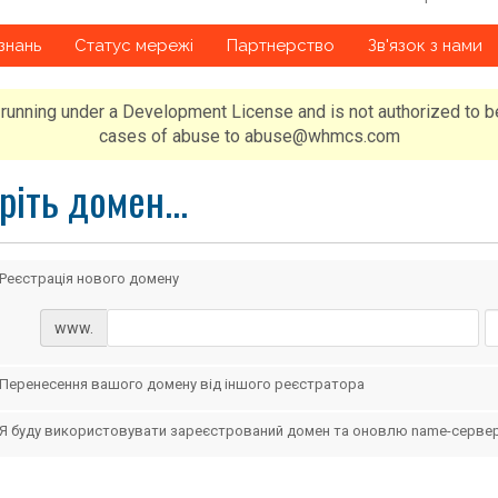
знань
Статус мережі
Партнерство
Зв'язок з нами
running under a Development License and is not authorized to b
cases of abuse to abuse@whmcs.com
ріть домен...
Реєстрація нового домену
www.
Перенесення вашого домену від іншого реєстратора
Я буду використовувати зареєстрований домен та оновлю name-серве