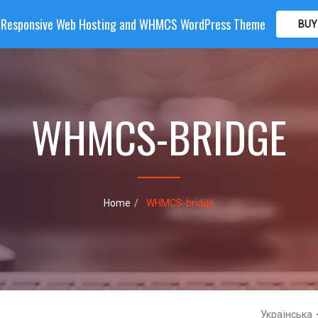
| Responsive Web Hosting and WHMCS WordPress Theme
BUY
OME
HOSTING
DOMAIN
WHMCS
SHOP
PA
WHMCS-BRIDGE
Home
WHMCS-bridge
Українська