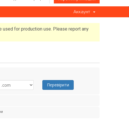
Аккаунт
e used for production use. Please report any
Перевірити
ри