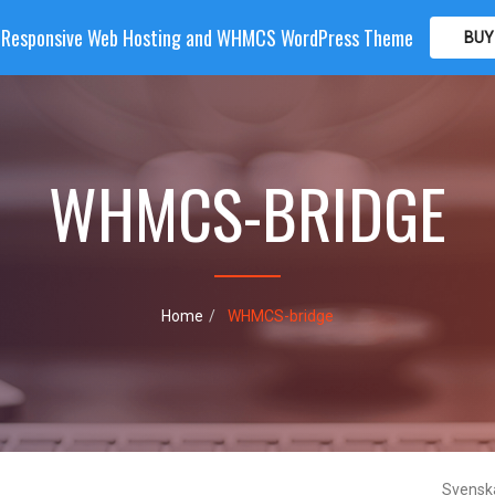
| Responsive Web Hosting and WHMCS WordPress Theme
BUY
OME
HOSTING
DOMAIN
WHMCS
SHOP
PA
WHMCS-BRIDGE
Home
WHMCS-bridge
Svens