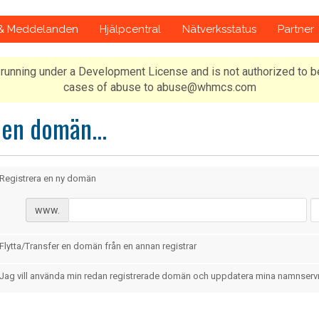
 & Meddelanden
Hjälpcentral
Nätverksstatus
Partner
running under a Development License and is not authorized to b
cases of abuse to abuse@whmcs.com
 en domän...
Registrera en ny domän
www.
Flytta/Transfer en domän från en annan registrar
Jag vill använda min redan registrerade domän och uppdatera mina namnserv