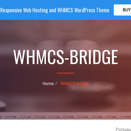
| Responsive Web Hosting and WHMCS WordPress Theme
BUY
OME
HOSTING
DOMAIN
WHMCS
SHOP
PA
WHMCS-BRIDGE
Home
WHMCS-bridge
Portug