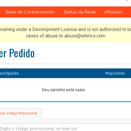
Base de Conhecimento
Status da Rede
Afiliados
running under a Development License and is not authorized to b
cases of abuse to abuse@whmcs.com
er Pedido
tos/Opções
Preço/Ciclo
Seu carrinho está vazio
icar Código Promocional