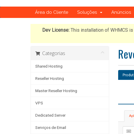
Área do Cliente
Soluções
Anúncios
Dev License:
This installation of WHMCS is 
Rev
Categorias
Shared Hosting
Produ
Reseller Hosting
Master Reseller Hosting
VPS
Dedicated Server
Apl
Serviços de Email