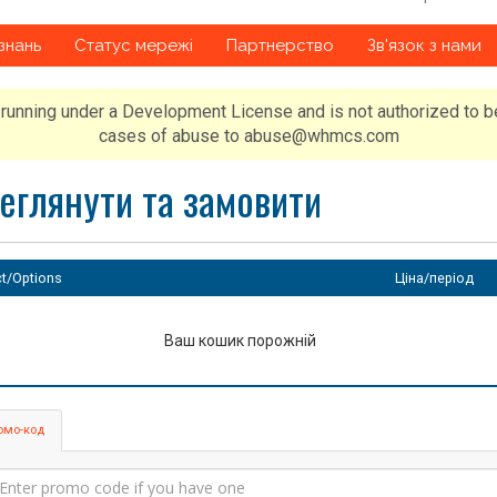
знань
Статус мережі
Партнерство
Зв'язок з нами
running under a Development License and is not authorized to b
cases of abuse to abuse@whmcs.com
еглянути та замовити
t/Options
Ціна/період
Ваш кошик порожній
омо-код