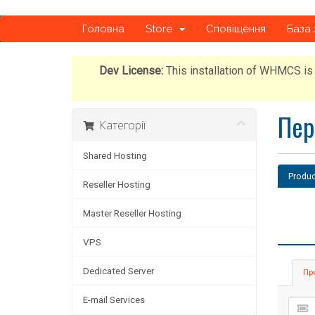
Головна
Store
Сповіщення
База 
Dev License:
This installation of WHMCS is 
Пер
Категорії
Shared Hosting
Produc
Reseller Hosting
Master Reseller Hosting
VPS
Dedicated Server
Пр
E-mail Services