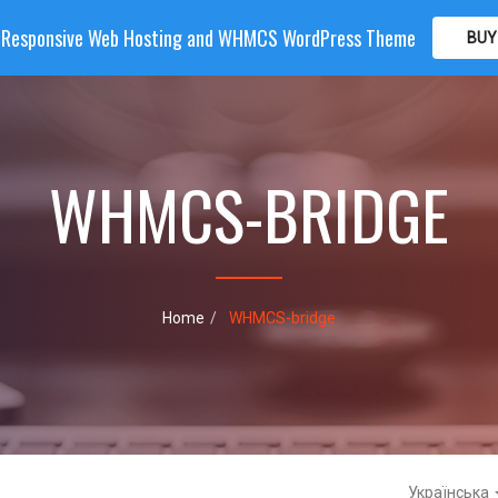
| Responsive Web Hosting and WHMCS WordPress Theme
BUY
OME
HOSTING
DOMAIN
WHMCS
SHOP
PA
WHMCS-BRIDGE
Home
WHMCS-bridge
Українська