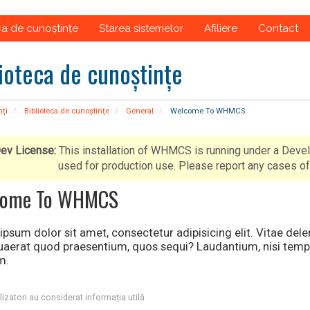
ca de cunoștințe
Starea sistemelor
Afiliere
Contact
ioteca de cunoștințe
nți
Biblioteca de cunoștințe
General
Welcome To WHMCS
ev License:
This installation of WHMCS is running under a Deve
used for production use. Please report any cases
come To WHMCS
psum dolor sit amet, consectetur adipisicing elit. Vitae del
quaerat quod praesentium, quos sequi? Laudantium, nisi temp
m.
lizatori au considerat informația utilă