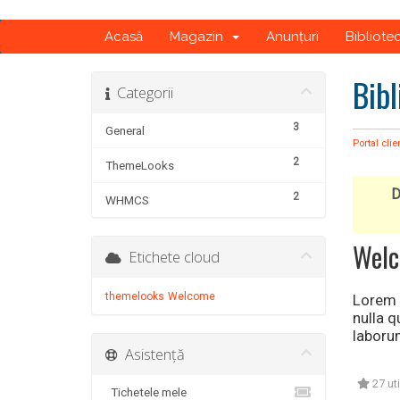
Acasă
Magazin
Anunțuri
Bibliote
Bibl
Categorii
3
General
Portal clie
2
ThemeLooks
D
2
WHMCS
Wel
Etichete cloud
themelooks
Welcome
Lorem i
nulla 
laboru
Asistență
27 uti
Tichetele mele