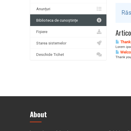
Anunțuri
Răs
Biblioteca de cunoștințe
Artico
Fișiere
Thank 
Starea sistemelor
Lorem ipsu
Welco
Deschide Tichet
Thank you
About