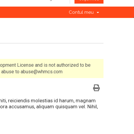
Contul meu
lopment License and is not authorized to be
 of abuse to abuse@whmcs.com
eniti, reiciendis molestias id harum, magnam
ora accusamus, aliquam quisquam vel. Nihil,