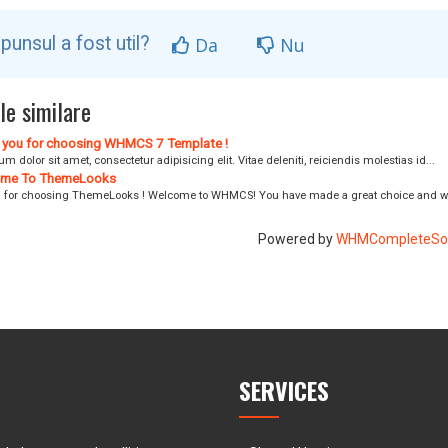
punsul a fost util?
Da
Nu
le similare
you for choosing WHMCS 7 Template !
m dolor sit amet, consectetur adipisicing elit. Vitae deleniti, reiciendis molestias id...
me To ThemeLooks
 for choosing ThemeLooks ! Welcome to WHMCS! You have made a great choice and we
Powered by
WHMCompleteSol
SERVICES