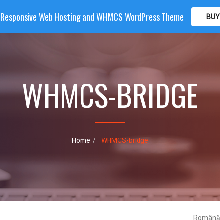
| Responsive Web Hosting and WHMCS WordPress Theme
BUY
OME
HOSTING
DOMAIN
WHMCS
SHOP
PA
WHMCS-BRIDGE
Home
WHMCS-bridge
Român