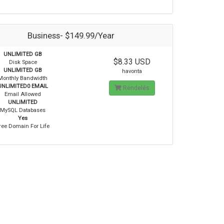
Business- $149.99/Year
UNLIMITED GB
$8.33 USD
Disk Space
UNLIMITED GB
havonta
Monthly Bandwidth
UNLIMITED0 EMAIL
Rendelés
Email Allowed
UNLIMITED
MySQL Databases
Yes
ree Domain For Life