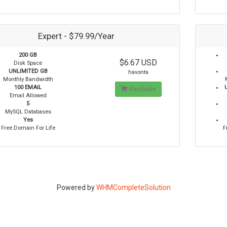
Expert - $79.99/Year
200 GB
$6.67 USD
Disk Space
UNLIMITED GB
havonta
Monthly Bandwidth
100 EMAIL
Rendelés
Email Allowed
5
MySQL Databases
Yes
Free Domain For Life
F
Powered by
WHMCompleteSolution