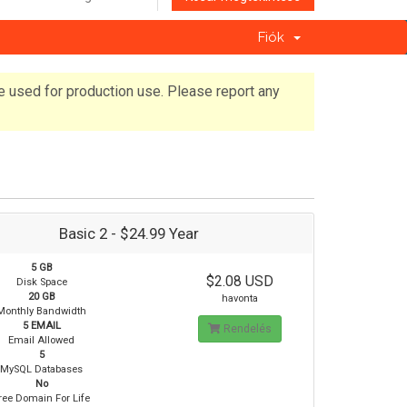
Fiók
e used for production use. Please report any
Basic 2 - $24.99 Year
5 GB
$2.08 USD
Disk Space
20 GB
havonta
Monthly Bandwidth
5 EMAIL
Rendelés
Email Allowed
5
MySQL Databases
No
ree Domain For Life