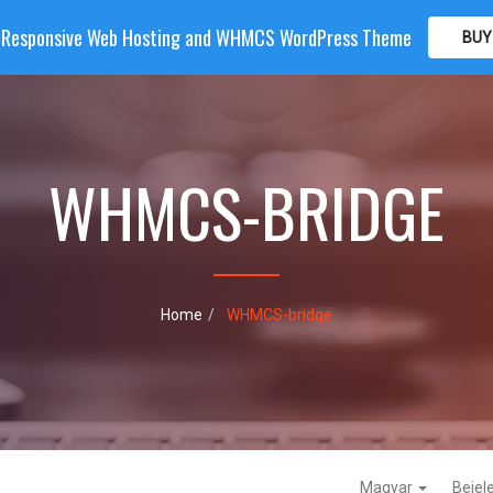
| Responsive Web Hosting and WHMCS WordPress Theme
BUY
OME
HOSTING
DOMAIN
WHMCS
SHOP
PA
WHMCS-BRIDGE
Home
WHMCS-bridge
Magyar
Bejel