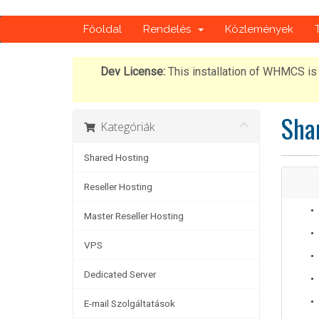
Főoldal
Rendelés
Közlemények
Dev License:
This installation of WHMCS is 
Sha
Kategóriák
Shared Hosting
Reseller Hosting
Master Reseller Hosting
VPS
Dedicated Server
E-mail Szolgáltatások