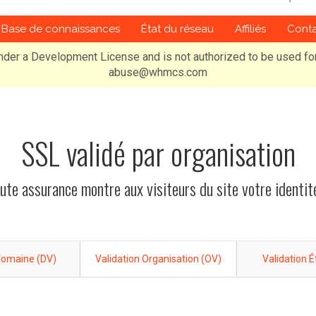
Base de connaissances
État du réseau
Affiliés
Cont
nder a Development License and is not authorized to be used fo
abuse@whmcs.com
SSL validé par organisation
te assurance montre aux visiteurs du site votre identit
Domaine (DV)
Validation Organisation (OV)
Validation 