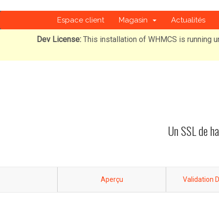
Espace client
Magasin
Actualités
Dev License:
This installation of WHMCS is running u
Un SSL de hau
Aperçu
Validation 