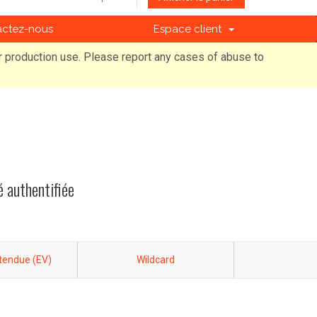
actez-nous
Espace client
r production use. Please report any cases of abuse to
é authentifiée
Étendue (EV)
Wildcard