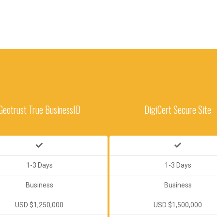
Geotrust True BusinessID
DigiCert Secure Site
1-3 Days
1-3 Days
Business
Business
USD $1,250,000
USD $1,500,000