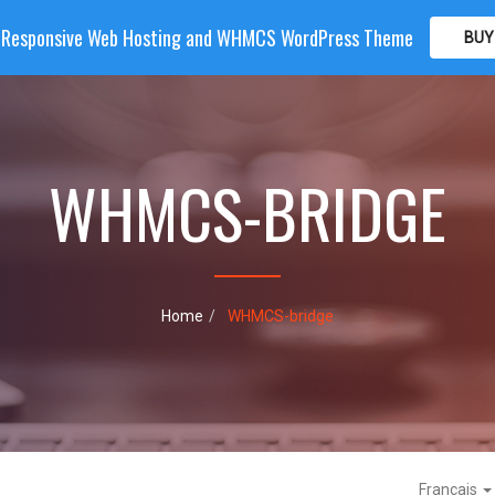
| Responsive Web Hosting and WHMCS WordPress Theme
BUY
OME
HOSTING
DOMAIN
WHMCS
SHOP
PA
WHMCS-BRIDGE
Home
WHMCS-bridge
Français