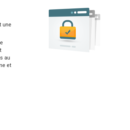
t une
de
t
ès au
ime et