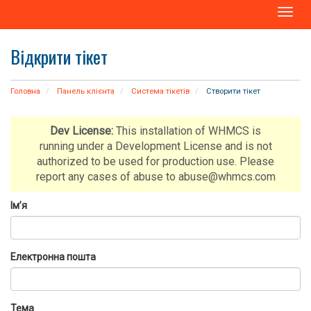
T
o
g
Відкрити тікет
g
l
e
Головна
Панель клієнта
Система тікетів
Створити тікет
n
a
v
Dev License:
This installation of WHMCS is
i
running under a Development License and is not
g
authorized to be used for production use. Please
a
report any cases of abuse to abuse@whmcs.com
t
i
Ім’я
o
n
Електронна пошта
Тема