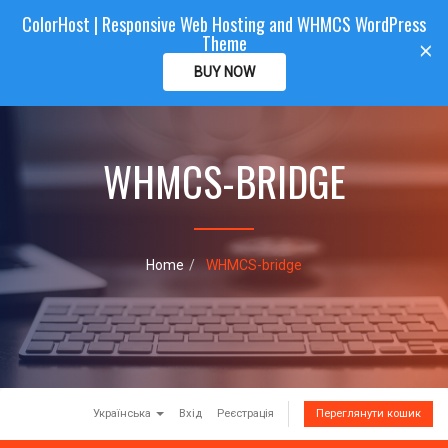
ColorHost | Responsive Web Hosting and WHMCS WordPress
Color
Host
CLIENTAREA
Theme
T
×
o
BUY NOW
g
g
l
e
WHMCS-BRIDGE
n
a
v
i
g
a
Home
WHMCS-bridge
t
i
o
n
Українська
Вхід
Реєстрація
Переглянути кошик