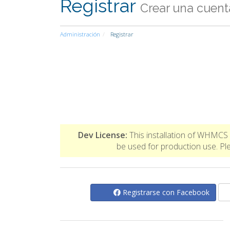
Registrar
Crear una cuenta
Administración
Registrar
Dev License:
This installation of WHMCS 
be used for production use. 
Registrarse con Facebook