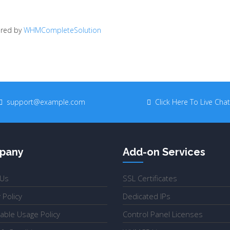
red by
WHMCompleteSolution
support@example.com
Click Here To Live Chat
pany
Add-on Services
 Us
SSL Certificates
 Policy
Dedicated IPs
able Usage Policy
Control Panel Licenses