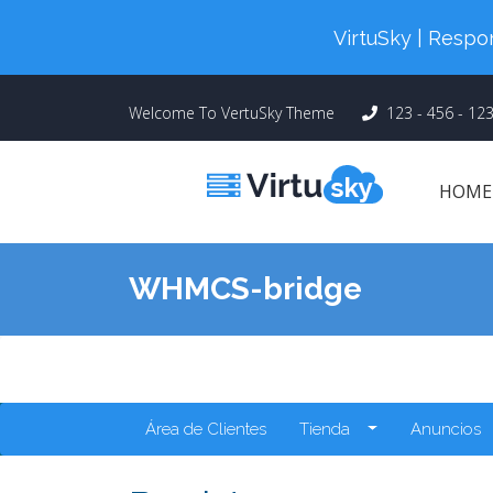
Cyber Monday! Up To 98% Off All Of
VirtuSky | Res
Welcome To VertuSky Theme
123 - 456 - 12
HOM
WHMCS-bridge
Área de Clientes
Tienda
Anuncios