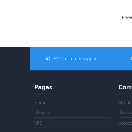
Powe
24/7 Customer Support
Pages
Com
Home
About
Shared
Privacy
VPS
Accept