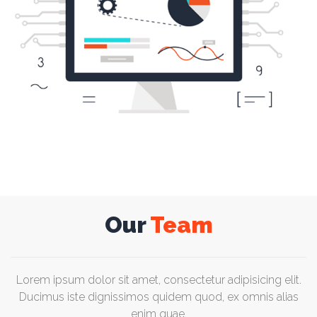
Our
Team
Lorem ipsum dolor sit amet, consectetur adipisicing elit.
Ducimus iste dignissimos quidem quod, ex omnis alias
enim quae.