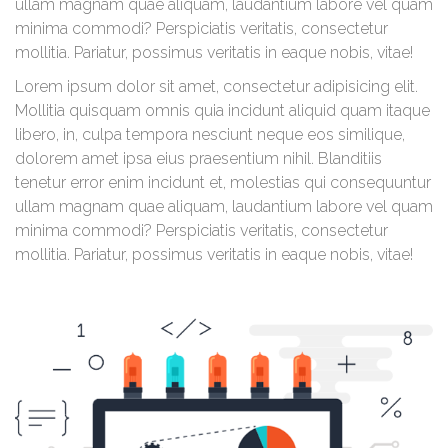
ullam magnam quae aliquam, laudantium labore vel quam
minima commodi? Perspiciatis veritatis, consectetur
mollitia. Pariatur, possimus veritatis in eaque nobis, vitae!
Lorem ipsum dolor sit amet, consectetur adipisicing elit.
Mollitia quisquam omnis quia incidunt aliquid quam itaque
libero, in, culpa tempora nesciunt neque eos similique,
dolorem amet ipsa eius praesentium nihil. Blanditiis
tenetur error enim incidunt et, molestias qui consequuntur
ullam magnam quae aliquam, laudantium labore vel quam
minima commodi? Perspiciatis veritatis, consectetur
mollitia. Pariatur, possimus veritatis in eaque nobis, vitae!