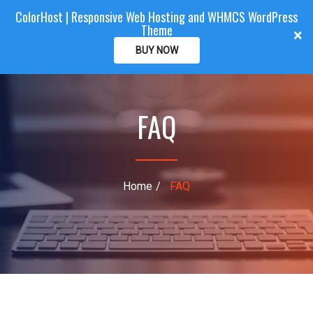
ColorHost | Responsive Web Hosting and WHMCS WordPress
Color
Host
CLIENTAREA
Theme
T
×
o
BUY NOW
g
g
l
FAQ
e
n
a
v
i
Home
FAQ
g
a
t
i
o
n