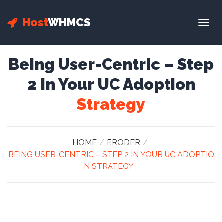
Host
WHMCS
Togg
navig
Being User-Centric – Step
2 in Your UC Adoption
Strategy
HOME
BRODER
BEING USER-CENTRIC – STEP 2 IN YOUR UC ADOPTIO
N STRATEGY