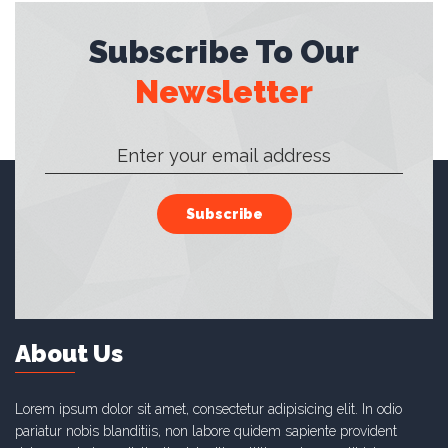
Subscribe To Our
Newsletter
Subscribe
About Us
Lorem ipsum dolor sit amet, consectetur adipisicing elit. In odio
pariatur nobis blanditiis, non labore quidem sapiente provident