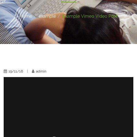
Home
example
Example Vimeo Video Post
19/11/16
|
admin