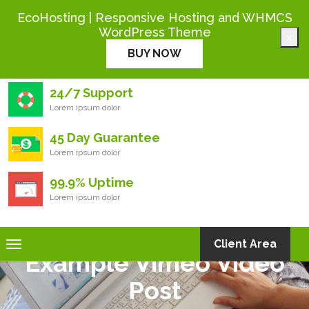
+444 000 0000
EcoHosting | Responsive Hosting and WHMCS
WordPress Theme
×
Eco
Hosting
BUY NOW
24/7 Support
Lorem ipsum dolor
45 Day Guarantee
Lorem ipsum dolor
99.9% Uptime
Lorem ipsum dolor
Toggle
Client Area
Example Vimeo Video
navigation
Post