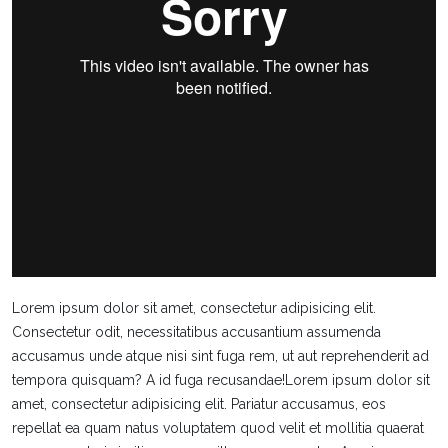
Lorem ipsum dolor sit amet, consectetur adipisicing elit.
Consectetur odit, necessitatibus accusantium assumenda
accusamus unde atque nisi sint fuga rem, ut aut reprehenderit ad
tempora quisquam? A id fuga recusandae!Lorem ipsum dolor sit
amet, consectetur adipisicing elit. Pariatur accusamus, eos
repellat ea quam natus voluptatem quod velit et mollitia quaerat