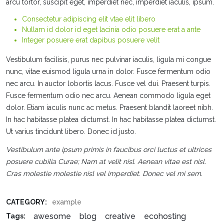
arcu tortor, suscipit eget, imperdiet nec, imperdiet iaculis, ipsum.
Consectetur adipiscing elit vtae elit libero
Nullam id dolor id eget lacinia odio posuere erat a ante
Integer posuere erat dapibus posuere velit
Vestibulum facilisis, purus nec pulvinar iaculis, ligula mi congue
nunc, vitae euismod ligula urna in dolor. Fusce fermentum odio
nec arcu. In auctor lobortis lacus. Fusce vel dui. Praesent turpis.
Fusce fermentum odio nec arcu. Aenean commodo ligula eget
dolor. Etiam iaculis nunc ac metus. Praesent blandit laoreet nibh.
In hac habitasse platea dictumst. In hac habitasse platea dictumst.
Ut varius tincidunt libero. Donec id justo.
Vestibulum ante ipsum primis in faucibus orci luctus et ultrices
posuere cubilia Curae; Nam at velit nisl. Aenean vitae est nisl.
Cras molestie molestie nisl vel imperdiet. Donec vel mi sem.
CATEGORY:
example
awesome
blog
creative
ecohosting
Tags: