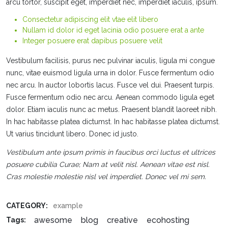
arcu tortor, suscipit eget, imperdiet nec, imperdiet iaculis, ipsum.
Consectetur adipiscing elit vtae elit libero
Nullam id dolor id eget lacinia odio posuere erat a ante
Integer posuere erat dapibus posuere velit
Vestibulum facilisis, purus nec pulvinar iaculis, ligula mi congue
nunc, vitae euismod ligula urna in dolor. Fusce fermentum odio
nec arcu. In auctor lobortis lacus. Fusce vel dui. Praesent turpis.
Fusce fermentum odio nec arcu. Aenean commodo ligula eget
dolor. Etiam iaculis nunc ac metus. Praesent blandit laoreet nibh.
In hac habitasse platea dictumst. In hac habitasse platea dictumst.
Ut varius tincidunt libero. Donec id justo.
Vestibulum ante ipsum primis in faucibus orci luctus et ultrices
posuere cubilia Curae; Nam at velit nisl. Aenean vitae est nisl.
Cras molestie molestie nisl vel imperdiet. Donec vel mi sem.
CATEGORY:
example
awesome
blog
creative
ecohosting
Tags: