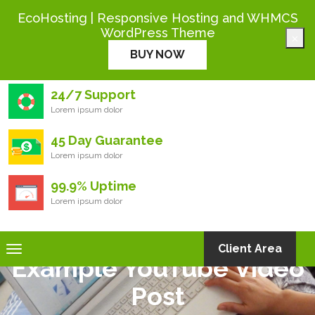
+444 000 0000
EcoHosting | Responsive Hosting and WHMCS
WordPress Theme
×
Eco
Hosting
BUY NOW
24/7 Support
Lorem ipsum dolor
45 Day Guarantee
Lorem ipsum dolor
99.9% Uptime
Lorem ipsum dolor
Toggle
Client Area
Example YouTube Video
navigation
Post