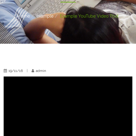
Home
example
Example YouTube Video Post
19/11/16
|
admin