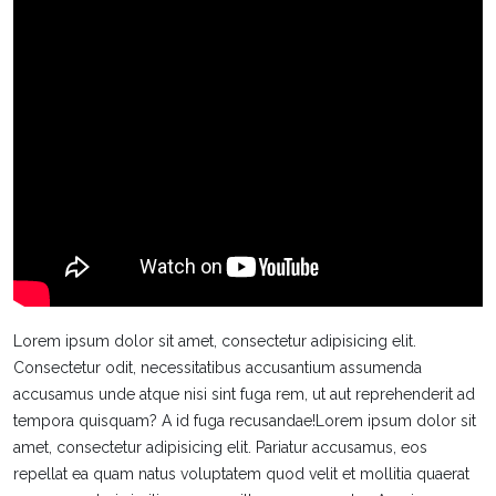
Lorem ipsum dolor sit amet, consectetur adipisicing elit.
Consectetur odit, necessitatibus accusantium assumenda
accusamus unde atque nisi sint fuga rem, ut aut reprehenderit ad
tempora quisquam? A id fuga recusandae!Lorem ipsum dolor sit
amet, consectetur adipisicing elit. Pariatur accusamus, eos
repellat ea quam natus voluptatem quod velit et mollitia quaerat